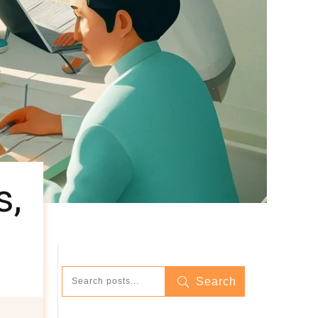
s,
Search