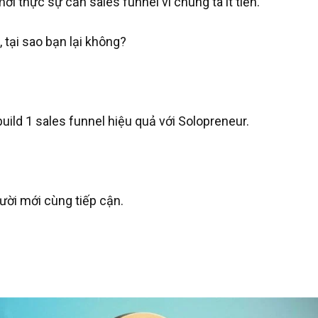
ới thực sự cần sales funnel vì chúng ta ít tiền.
, tại sao bạn lại không?
uild 1 sales funnel hiệu quả với Solopreneur.
gười mới cùng tiếp cận.