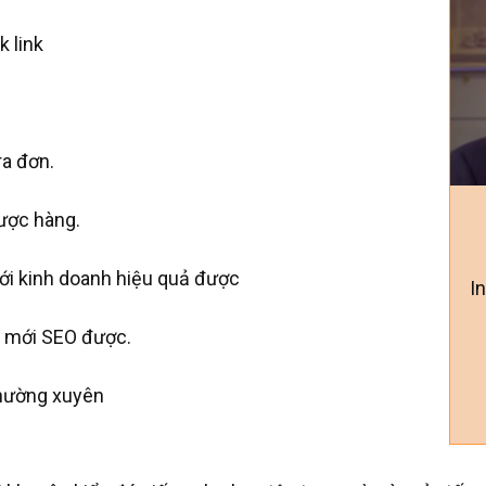
k link
ra đơn.
ược hàng.
 mới kinh doanh hiệu quả được
I
hì mới SEO được.
 thường xuyên