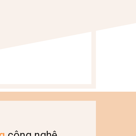
g
công nghệ,