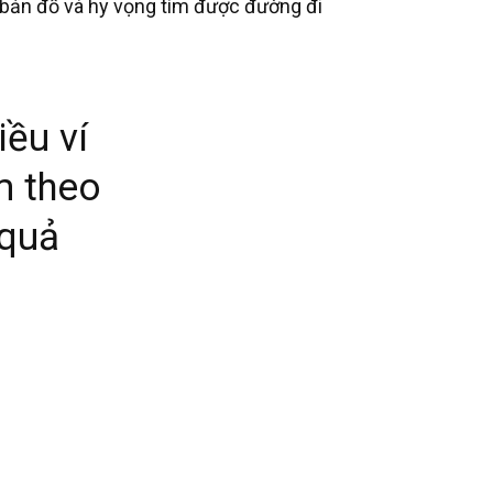
m bản đồ và hy vọng tìm được đường đi
iều ví
m theo
 quả