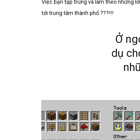
Việc bạn tập trung và làm theo những lờ
tới trung tâm thành phố ???!!!
Ở ngo
dụ ch
nhữ