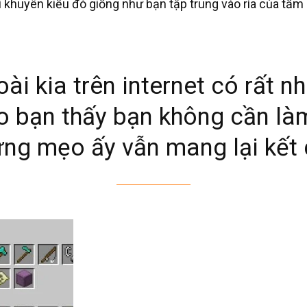
i khuyên kiểu đó giống như bạn tập trung vào rìa của tấ
ài kia trên internet có rất nh
o bạn thấy bạn không cần là
ng mẹo ấy vẫn mang lại kết