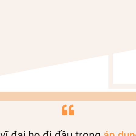
vĩ đại họ đi đầu trong
áp dụn