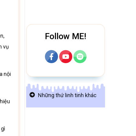
Follow ME!
n,
h vụ
a nội
Những thứ linh tinh khác
 hiệu
 gì