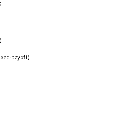
.
)
 Need-payoff)