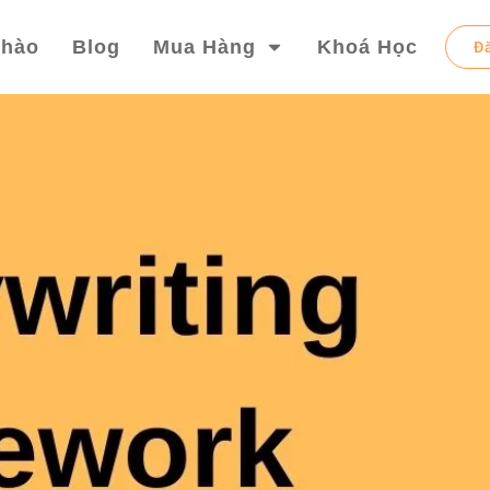
chào
Blog
Mua Hàng
Khoá Học
Đ