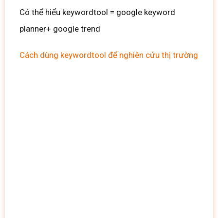
Có thể hiểu keywordtool = google keyword
planner+ google trend
Cách dùng keywordtool để nghiên cứu thị trường
[Free]
Trọn Bộ
Content & Mẫu Quảng
Cáo Được Viết Sẵn Cho